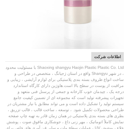
اطلاعات شرکت
Shaoxing shangyu Haojin Plastic Plastic Co. Ltd با مسئولیت محدود
، در شهر Shangyu واقع در استان ژجیانگ ، متخصص در طراحی و
ساخت انواع ظروف بسته بندی پلاستیکی برای لوازم آرایشی ، زیبایی و
مراقبت از پوست در سطح بالا است.هاوژین دارای کارگاه استاندارد
درجه یک ، چیدمان خوب کارخانه و جمعی از پرسنل فنی متعهد و
تجهیزات پیشرفته تولید است که مجموعه ای از تضمین کیفیت جامع
سیستم تولید را تشکیل داده است و می تواند مطابق با نیاز مشتریان در
طراحی محصولات تکمیل شود. ، توسعه ، ساخت قالب ، قالب تزریق ،
بطری های بسته بندی پلاستیکی در همان زمان قادر به تهیه چاپ صفحه
نمایش کاملاً اتوماتیک ، مهر زنی داغ ، جوشکاری مافوق صوت ، پوشش
خلاء ، پوشش UV ، عملیات سطح مات و سایر فن آوری های خاص.برای