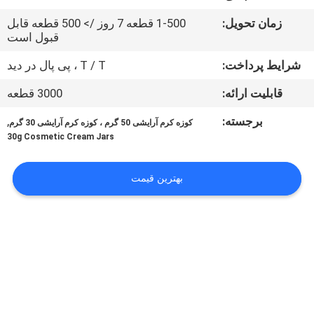
کیفیت
زمان تحویل:
1-500 قطعه 7 روز /> 500 قطعه قابل
قبول است
با
شرایط پرداخت:
T / T ، پی پال در دید
ما
قابلیت ارائه:
3000 قطعه
تماس
برجسته:
,
بگیرید
کوزه کرم آرایشی 50 گرم ، کوزه کرم آرایشی 30 گرم
30g Cosmetic Cream Jars
درخواست
بهترین قیمت
نقل
قول
نقشه
سایت