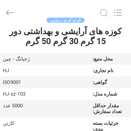
Shaoxing
Shangyu
Haojin
Plastic
Co.,
کرم کرم زیبایی
Ltd..
All
کوزه های آرایشی و بهداشتی دور
خانه
Rights
Reserved.
15 گرم 30 گرم 50 گرم
محصولات
محل منبع:
ژجیانگ - چین
درباره
نام تجاری:
HJ
ما
گواهی:
ISO9001
شماره مدل:
HJ-xz-103
تور
کارخانه
مقدار حداقل
5000 عدد
تعداد سفارش:
جزئیات بسته
کارتن
کنترل
بندی: