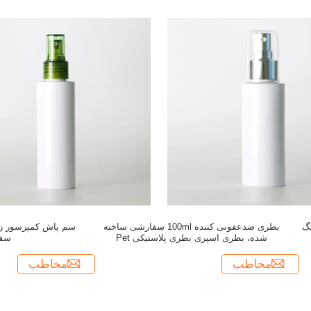
نگ
بطری ضدعفونی کننده 100ml سفارشی ساخته
سم پاش کمپرسور زی
شده، بطری اسپری بطری پلاستیکی Pet
سفید 
Essential Oil
مخاطب
مخاطب