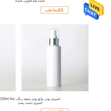
کننده ضدعفونی کننده
مخاطب
اسپری پودر مایع پودر سفید رنگ، 120ml 4oz
اسپری دست پمپ