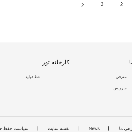
3
2
ا
کارخانه تور
معرفی
خط تولید
سرویس
رهی ما
News
نقشه سایت
سیاست حفظ ح