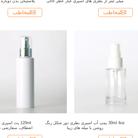
میلی لیتر از بطری های اسپری غبار عطر خالی
پلاستیکی بدن دوباره
استفاده می کنند
مخاطب
مخاطب
30ml 4oz پمپ آب اسپری بطری دور شکل رنگ
120ml پت اسپر
روشن با میله های زیبا
انعطاف، سفارشی س