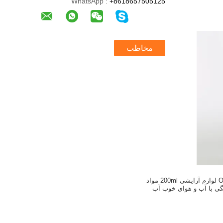
WhatsApp :
+8618657505125
مخاطب
بطری ضد عفونی Oem لوازم آرایشی 200ml مواد
گی با آب و هوای خوب آب