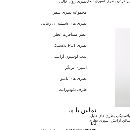
 پر کردن بطری اسپری الکل
بطری رول خالی
مجموعه بطری سفر
بطری های شیشه ای زیبایی
عطر مسافرت عطر
بطری PET پلاستیکی
پمپ لوسیون آرایشی
اسپری تریگر
بطری های بامبو
ظرف دئودورانت
تماس با ما
ی پلاستیکی بطری های قابل
الن آرایش اسپری بطری
LU