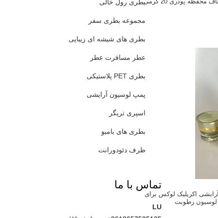
حفظه پودری 20 گرمی
بطری رول خالی
مجموعه بطری سفر
بطری های شیشه ای زیبایی
عطر مسافرت عطر
بطری PET پلاستیکی
پمپ لوسیون آرایشی
اسپری تریگر
بطری های بامبو
ظرف دئودورانت
تماس با ما
آرایشی اکریلیک لوکس برای
لوسیون رطوبت
LU