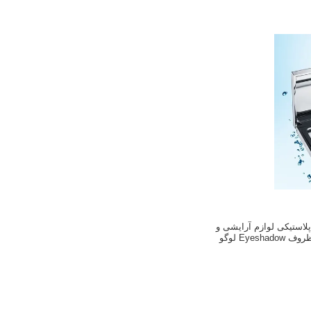
الص پلاستیکی لوازم آرایشی و
بهداشتی فشرده ظروف Eyeshadow لوگو
فارشی