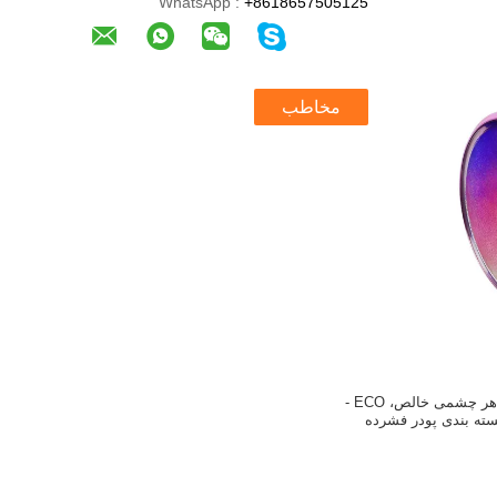
WhatsApp :
+8618657505125
مخاطب
SGS 15g مورد ظاهر چشمی خالص، ECO -
ته بندی پودر فشرده