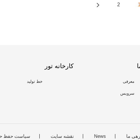
2
ا
کارخانه تور
معرفی
خط تولید
سرویس
رهی ما
News
نقشه سایت
سیاست حفظ ح