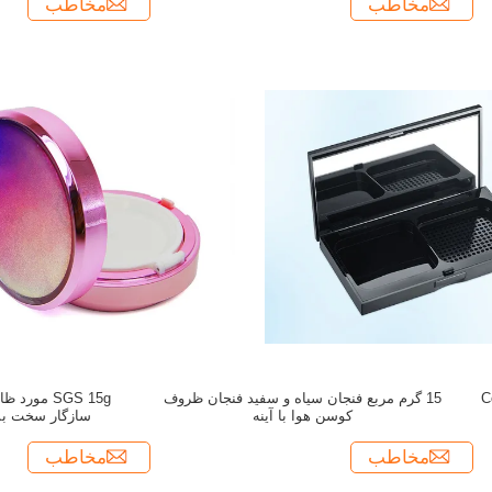
مخاطب
مخاطب
Compac،
15 گرم مربع فنجان سیاه و سفید فنجان ظروف
کوسن هوا با آینه
سازگار سخت بس
مخاطب
مخاطب