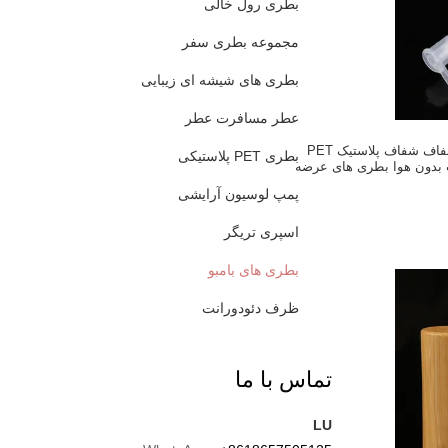
بطری رول خالی
مجموعه بطری سفر
بطری های شیشه ای زیبایی
عطر مسافرت عطر
15ml 30ml 50ml شفاف شفاف پلاستیک PET
بطری PET پلاستیکی
 بدون هوا بطری های عرضه
نده چین
پمپ لوسیون آرایشی
اسپری تریگر
بطری های بامبو
ظرف دئودورانت
تماس با ما
LU