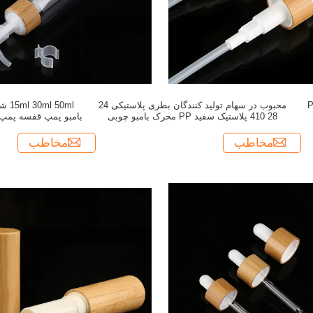
P
محبوب در سهام تولید کنندگان بطری پلاستیکی 24
28 410 پلاستیک سفید PP محرک بامبو چوبی
بامبو پمپ قفسه پمپ
پوشش لوشن پمپ
کن
مخاطب
مخاطب