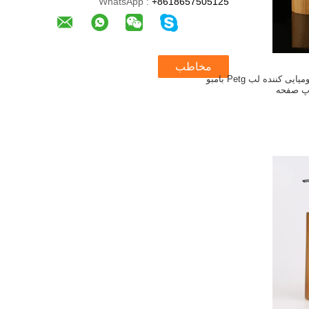
WhatsApp :
+8618657505125
مخاطب
5 میلی لیتر ظروف مومیایی کننده لب Petg بامبو
پ صفحه