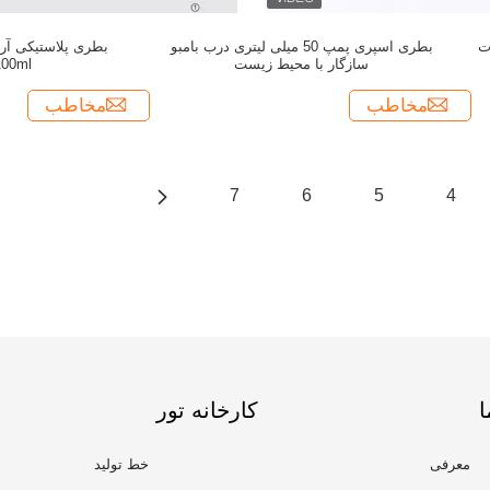
ت
بطری اسپری پمپ 50 میلی لیتری درب بامبو
سازگار با محیط زیست
100ml
مخاطب
مخاطب
7
6
5
4
ا
کارخانه تور
معرفی
خط تولید