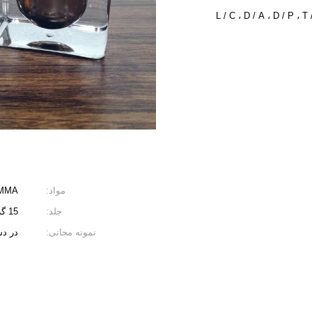
L / C ، D / A ، D / P ،
مواد:
MMA
جلد:
15 گرم 30 گرم 50 گرم
نمونه مجانی:
در د