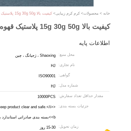
خانه
>
محصولات
>
کرم کرم زیبایی
>
کیفیت بالا 15g 30g 50g پلاستیک قهوه ای PMMA آکریلیک گلود پوشش کرم بطری تامین کننده بسته بندی آرایشی
کیفیت بالا 15g 30g 50g پلاستیک قهوه ای PMMA آکریلیک گلود پوشش کرم بطری تامین کننده بسته بندی آرایشی
اطلاعات پایه
محل منبع:
Shaoxing ، ژجیانگ ، چین
نام تجاری:
HJ
گواهی:
ISO90001
شماره مدل:
HJ
مقدار حداقل تعداد سفارش:
10000PCS
جزئیات بسته بندی:
keep product clear and safe.</i>
<b>بسته بندی صادراتی استاندارد برا
زمان تحویل:
15-30 روز