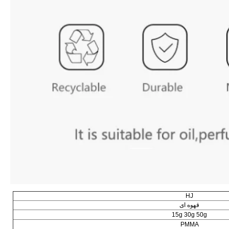
HJ
قهوه ای
15g 30g 50g
PMMA