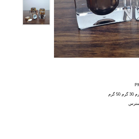
P
سترس