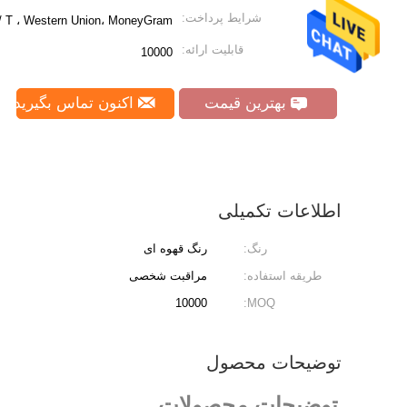
شرایط پرداخت:
 T / T ، Western Union، MoneyGram
قابلیت ارائه:
10000
بهترین قیمت
اکنون تماس بگیرید
اطلاعات تکمیلی
رنگ:
رنگ قهوه ای
طریقه استفاده:
مراقبت شخصی
10000
MOQ:
توضیحات محصول
توضیحات محصولات