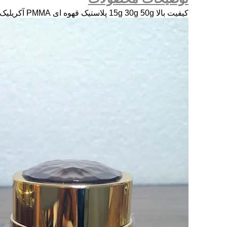
کیفیت بالا 15g 30g 50g پلاستیک قهوه ای PMMA آکریلیک گلود پوشش کرم بطری تامین کننده بسته بندی آرایشی