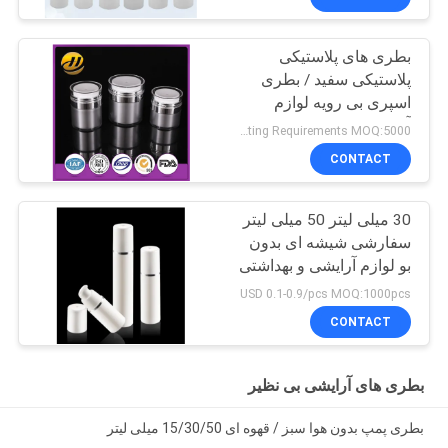
بطری های پلاستیکی
پلاستیکی سفید / بطری
اسپری بی رویه لوازم
آرایشی
Negotiatable according to Order Quantity and printing Requirements MOQ:5000 عدد در هر اندازه
CONTACT
30 میلی لیتر 50 میلی لیتر
سفارشی شیشه ای بدون
بو لوازم آرایشی و بهداشتی
بطری پمپ اسپری
USD 0.1-0.9/pcs MOQ:1000pcs
ISO90001 خبره
CONTACT
بطری های آرایشی بی نظیر
بطری پمپ بدون هوا سبز / قهوه ای 15/30/50 میلی لیتر