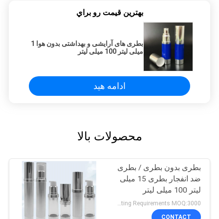
بهترين قيمت رو براي
بطری های آرایشی و بهداشتی بدون هوا 1
میلی لیتر 100 میلی لیتر
ادامه هید
محصولات بالا
بطری بدون بطری / بطری
ضد انفجار بطری 15 میلی
لیتر 100 میلی لیتر
Negotiatable according to Order Quantity and printing Requirements MOQ:3000 عدد در هر اندازه
CONTACT