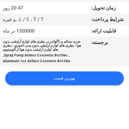
کیفیت
زمان تحویل:
20-47 روز
شرایط پرداخت:
L / C ، T / T ، و غیره
با
ما
قابلیت ارائه:
1500000 در ماه
تماس
برجسته:
ضربه محکم و ناگهانی در بطری های لوازم آرایشی بدون
هوا ، بطری های لوازم آرایشی بدون پمپ اسپری ، بطری
بگیرید
های لوازم آرایشی بدون هوا از آلومینیوم
,
,
Spray Pump Airless Cosmetic Bottles
Aluminum 1oz Airless Cosmetic Bottles
درخواست
نقل
بهترین قیمت
قول
نقشه
سایت