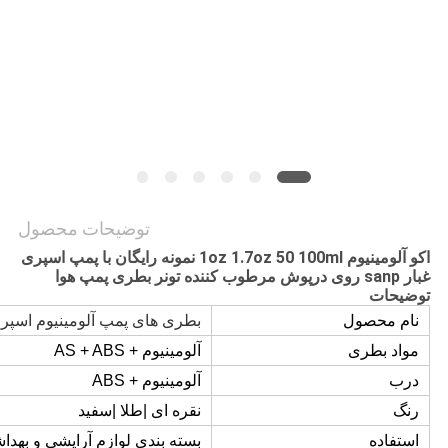
PRIVACY
POLICY
توضیحات محصول
اکو آلومینیوم 1oz 1.7oz 50 100ml نمونه رایگان با پمپ اسپری
غبار sanp روی درپوش مرطوب کننده تونر بطری پمپ هوا
توضیحات
نام محصول
بطری های پمپ آلومینیوم اسپر
مواد بطری
آلومینیوم + AS + ABS
درب
آلومینیوم + ABS
رنگ
نقره ای |طلا |سفید
استفاده
بسته بندی لوازم آرایشی و بهدا