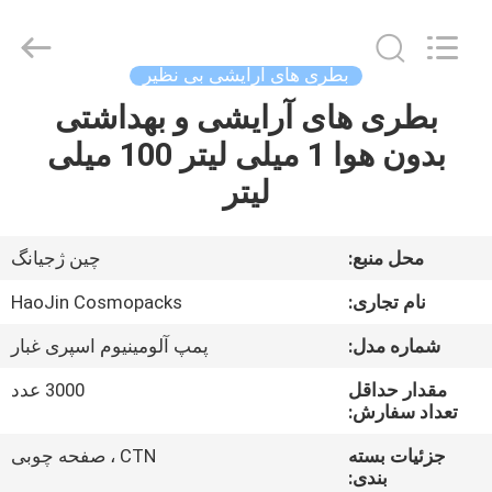
Shaoxing
Shangyu
Haojin
Plastic
Co.,
بطری های آرایشی بی نظیر
Ltd..
All
بطری های آرایشی و بهداشتی
خانه
Rights
Reserved.
بدون هوا 1 میلی لیتر 100 میلی
محصولات
لیتر
درباره
محل منبع:
چین ژجیانگ
ما
نام تجاری:
HaoJin Cosmopacks
شماره مدل:
پمپ آلومینیوم اسپری غبار
تور
مقدار حداقل
3000 عدد
کارخانه
تعداد سفارش:
جزئیات بسته
CTN ، صفحه چوبی
کنترل
بندی: