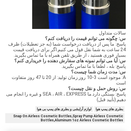
سالات متداول
س: چگونه می توانم قیمت را دریافت کنم؟
پاسخ: ما پس از دریافت درخواست شما (به جز تعطیلات) ظرف
24 ساعت به شما نقل قول می کنیم.اگر برای دریافت قیمت
بسیار فوری هستید ، از طریق تلفن همراه با ما تماس بگیرید.
س: آیا می توانم نمونه های سفارش دهنده را خریداری کنم؟
پاسخ: بله ، لطفا با ما تماس بگیرید.
س: مدت زمان شما چیست؟
A: موجود است 3-10 روز.زمان تولید: از 20 تا 47 روز متفاوت
است
س: روش حمل و نقل چیست؟
پاسخ: بستگی دارد.ما SEA ، AIR ، EXPRESS و غیره را انجام می
دهیم.(تأیید قبل)
بطری های پمپ هوا
لوازم آرایشی و بطری های پمپ بی هوا
Snap On Airless Cosmetic Bottles,Spray Pump Airless Cosmetic
Bottles,Aluminum 1oz Airless Cosmetic Bottles