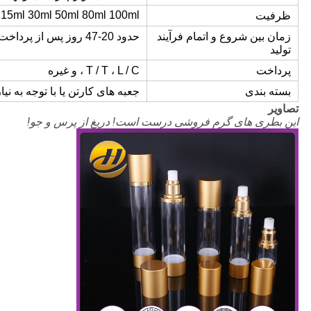
15ml 30ml 50ml 80ml 100ml
ظرفیت
زمان بین شروع و اتمام فرآیند
حدود 20-47 روز پس از پرداخت
تولید
پرداخت
T / T ، L / C ، و غیره
بسته بندی
جعبه های کارتن یا با توجه به نیا
تصاویر
این بطری های گرم فروشی درست است! دریغ از پرس و جو!