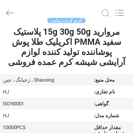
Shaoxing
Shangyu
Haojin
Plastic
Co.,
کرم کرم زیبایی
Ltd..
All
مروارید 15g 30g 50g پلاستیک
خانه
Rights
Reserved.
سفید PMMA اکریلیک طلا پوش
محصولات
پوشاننده تولید کننده لوازم
آرایشی شیشه کرم عمده فروشی
درباره
ما
محل منبع:
Shaoxing ، ژجیانگ ، چین
نام تجاری:
HJ
تور
گواهی:
ISO90001
کارخانه
شماره مدل:
HJ
کنترل
مقدار حداقل
10000PCS