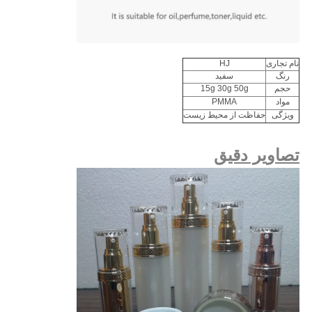
نام تجاری
HJ
رنگ
سفید
حجم
15g 30g 50g
مواد
PMMA
ویژگی
حفاظت از محیط زیست
تصاویر دقیق