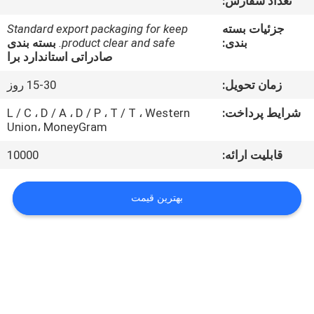
تعداد سفارش:
کیفیت
جزئیات بسته
Standard export packaging for keep
بندی:
product clear and safe.
بسته بندی
با
صادراتی استاندارد برا
ما
زمان تحویل:
15-30 روز
تماس
شرایط پرداخت:
L / C ، D / A ، D / P ، T / T ، Western
بگیرید
Union، MoneyGram
قابلیت ارائه:
10000
درخواست
نقل
بهترین قیمت
قول
نقشه
سایت