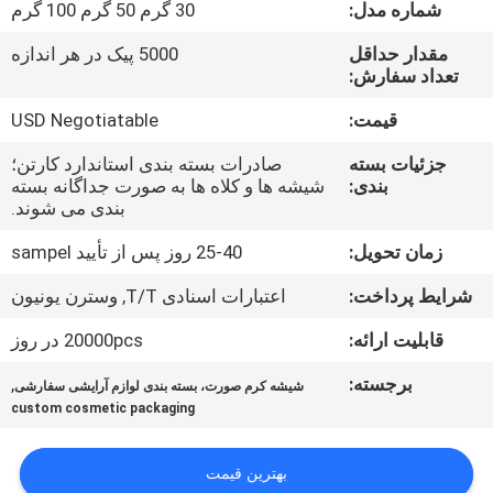
کیفیت
شماره مدل:
30 گرم 50 گرم 100 گرم
مقدار حداقل
5000 پیک در هر اندازه
تعداد سفارش:
با
ما
قیمت:
USD Negotiatable
تماس
جزئیات بسته
صادرات بسته بندی استاندارد کارتن؛
بندی:
شیشه ها و کلاه ها به صورت جداگانه بسته
بگیرید
بندی می شوند.
زمان تحویل:
25-40 روز پس از تأیید sampel
درخواست
شرایط پرداخت:
اعتبارات اسنادی T/T, وسترن یونیون
نقل
قول
قابلیت ارائه:
20000pcs در روز
برجسته:
,
شیشه کرم صورت، بسته بندی لوازم آرایشی سفارشی
نقشه
custom cosmetic packaging
سایت
بهترین قیمت