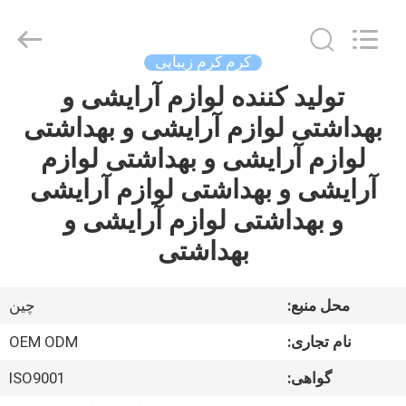
Shaoxing
Shangyu
Haojin
Plastic
Co.,
کرم کرم زیبایی
Ltd..
All
تولید کننده لوازم آرایشی و
خانه
Rights
Reserved.
بهداشتی لوازم آرایشی و بهداشتی
محصولات
لوازم آرایشی و بهداشتی لوازم
آرایشی و بهداشتی لوازم آرایشی
درباره
و بهداشتی لوازم آرایشی و
ما
بهداشتی
تور
محل منبع:
چين
کارخانه
نام تجاری:
OEM ODM
گواهی:
ISO9001
کنترل