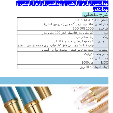
بهداشتی لوازم آرایشی و بهداشتی لوازم آرایشی و
بهداشتی
شرح مفصلی:
شماره مدل
HAOJINHJ15
محل اصلی
شاکسین، ژجیانگ، چین (سرزمین اصلی)
ظرفیت
30G 50G 100G
جلد
30 میلی لیتر 50 میلی لیتر 100 میلی لیتر
رنگ
رنگ سفارشی
اثر هنری
1.spray / پوشش / سرما / فلزات
چاپ 2.silk / مهر زنی داغ / UV چاپ روی صفحه نمایش ابریشم
استفاده
بسته بندی مراقبت از پوست لوازم آرایشی
جنس بدنه
اکریلیک
مواد داخلی
PP
3000pcs
MOQ
زمان تحویل
25-40 روز