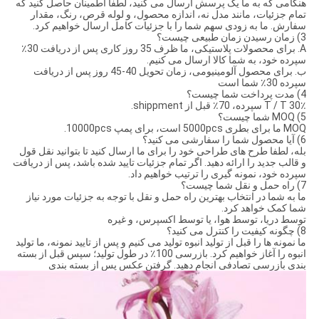
هنگامی که به ما یک پرسش ارسال می کنید، لطفا اطمینان حاصل کنید که
تمام جزئیات، مانند مدل نه، اندازه محصول، و لوله قرص، رنگ، مقدار
سفارش. ما به زودی سهم شما را با جزئیات کامل ارسال خواهیم کرد.
3) زمان رسیدن زمان طبیعی چیست؟
A. برای محصولات پلاستیکی، ما ظرف 35 روز کاری پس از دریافت 30٪
سپرده خود، به شما کالا ارسال می کنیم.
ب. برای محصول آلومینیومی، زمان تحویل 40-45 روز پس از دریافت
سپرده 30٪ شما است
4) مدت پرداخت شما چیست؟
T / T 30٪ سپرده، 70٪ قبل از shippment.
5) MOQ شما چیست؟
MOQ ما برای بطری 5000pcs است، برای پمپ 10000pcs.
6) آیا محصول شما را سفارشی می کنید؟
بله، لطفا طرح های طراحی خود را برای ما ارسال کنید تا بتوانید نقل قول
و قالب جدید را ارائه دهید. اگر تمام جزئیات تایید شده باشد، پس از دریافت
سپرده خود، نمونه گیری را ترتیب خواهیم داد.
7) راه حمل و نقل شما چیست؟
ما به شما در انتخاب بهترین راه حمل و نقل با توجه به جزئیات مورد نیاز
شما کمک خواهد کرد.
توسط دریا، توسط هوا، یا توسط اکسپرس، و غیره
8) چگونه کیفیت را کنترل می کنید؟
ما نمونه ها را قبل از تولید انبوه تولید می کنیم و پس از تایید نمونه، ما تولید
انبوه را آغاز خواهیم کرد. بازرسی 100٪ در طول تولید؛ سپس قبل از بسته
بندی بازرسی تصادفی انجام دهید. گرفتن عکس پس از بسته بندی