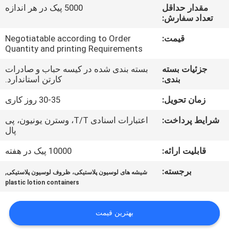
کیفیت
مقدار حداقل
5000 پیک در هر اندازه
تعداد سفارش:
با
قیمت:
Negotiatable according to Order
Quantity and printing Requirements
ما
جزئیات بسته
بسته بندی شده در کیسه حباب و صادرات
تماس
بندی:
کارتن استاندارد.
بگیرید
زمان تحویل:
30-35 روز کاری
شرایط پرداخت:
اعتبارات اسنادی T/T، وسترن یونیون، پی
درخواست
پال
نقل
قابلیت ارائه:
10000 پیک در هفته
قول
برجسته:
,
شیشه های لوسیون پلاستیکی، ظروف لوسیون پلاستیکی
plastic lotion containers
نقشه
سایت
بهترین قیمت