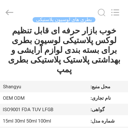
Shaoxing
Shangyu
Haojin
Plastic
Co.,
بطری های لوسیون پلاستیکی
Ltd..
All
خوب بازار حرفه ای قابل تنظیم
خانه
Rights
Reserved.
لوکس پلاستیکی لوسیون بطری
محصولات
برای بسته بندی لوازم آرایشی و
بهداشتی پلاستیک پلاستیکی بطری
درباره
پمپ
ما
محل منبع:
Shangyu
تور
نام تجاری:
OEM ODM
کارخانه
گواهی:
ISO9001 FDA TUV LFGB
کنترل
شماره مدل:
15ml 30ml 50ml 100ml