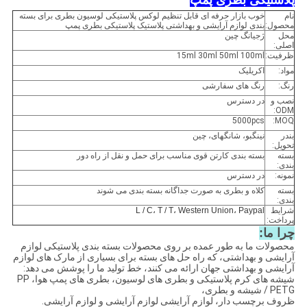
پلاستیکی بطری پمپ
نام
خوب بازار حرفه ای قابل تنظیم لوکس پلاستیکی لوسیون بطری برای بسته
محصول:
بندی لوازم آرایشی و بهداشتی پلاستیک پلاستیکی بطری پمپ
محل
ژجیانگ چین
اصلی:
ظرفیت:
15ml 30ml 50ml 100ml
مواد:
اکریلیک
رنگ:
رنگ های سفارشی
نصب و
در دسترس
ODM:
5000pcs
MOQ:
بندر
نینگبو، شانگهای، چین
تحویل:
بسته
بسته بندی کارتن قوی مناسب برای حمل و نقل از راه دور
بندی:
نمونه:
در دسترس
بسته
کلاه و بطری به صورت جداگانه بسته بندی می شوند
بندی:
شرایط
L / C، T / T، Western Union، Paypal
پرداخت:
چرا ما:
محصولات ما به طور عمده بر روی محصولات بسته بندی پلاستیکی لوازم
آرایشی و بهداشتی، که راه حل های بسته برای بسیاری از مارک های لوازم
آرایشی و بهداشتی جهان ارائه می کنند، خط تولید ما را پوشش می دهد:
شیشه های کرم پلاستیکی و بطری های لوسیون، بطری های پمپ هوا، PP
/ PETG شیشه و بطری،
ظروف برچسب دار، لوازم آرایشی لوازم آرایشی و لوازم آرایشی.