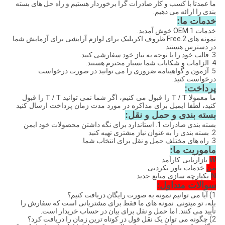
ما عمدتا با کسب و کار صادرات گرا برخوردار هستیم و راه حل های بسته
بندی را ارائه می دهیم.
خدمات ما:
خدمات 1.OEM خوش آمدید.
نمونه های 2.Free ظروف اکریلیک برای لوازم آرایشی برای آزمایش شما
در دسترس هستند.
3. قالب خود را با توجه به نیاز خود سفارشی کنید.
4. الزامات و شکایات شما بسیار محترم هستند.
5. آزمون و گواهینامه ضروری را می توانید در صورت درخواست
درخواست کنید.
پرداخت:
ما معمولا T / T را قبول می کنیم، اگر شما نمی توانید T / T را قبول
کنید، لطفا ایمیل برای مذاکره در مورد مدت زمان پرداخت ارسال کنید
بسته بندی و حمل و نقل:
بسته بندی صادرات 1. استاندارد برای نگه داشتن محصولات خود ایمن
2. بسته بندی را به عنوان نیاز مشتری تهیه کنید
3. راه های مختلف حمل و نقل برای انتخاب شما.
ماموریت ما:
W
بازاریابی کارآمد
من
خدمات باور نکردنی
N
یکپارچه سازی منابع جدید
سوالات متداول:
1) آیا می توانیم نمونه به صورت رایگان دریافت کنیم؟
بله، تو میتونی. نمونه های ما فقط برای مشتریانی است که سفارش را
تأیید می کنند. اما حمل و نقل برای بیان در حساب خریدار است.
2) چگونه می توان یک نقل قول در کوتاه ترین زمان را دریافت کرد؟