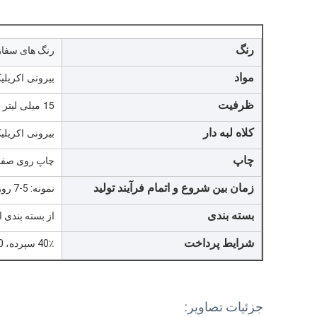
رنگ
رنگ های سفا
بیرونی اکریلیک؛PP/PET/PETG داخلی؛و
مواد
15 میلی لیتر / 20 میلی لیتر / 30 میلی لیتر / 50 میلی لیتر
ظرفیت
بیرونی اکریلیک و
کلاه لبه دار
چاپ
چاپ روی صفحه
زمان بین شروع و اتمام فرآیند تولید
نمونه: 5-7 روز;تولید: 20-30 روز
بسته بندی
از بسته بندی استا
شرایط پرداخت
40٪ سپرده، 60٪ قبل از حمل و نقل
جزئیات تصاویر: