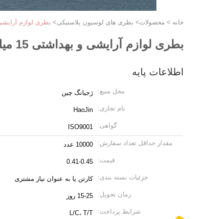
خانه
>
محصولات
>
بطری های لوسیون پلاستیکی
>
بطری لوازم آرایشی و بهداشتی 15 میلی‌لیتری ABS ب
بطری لوازم آرایشی و بهداشتی 15 میلی‌لیتری ABS بازیافتی بدون هوا در حالت ایستاده
اطلاعات پایه
محل منبع:
ژجیانگ چین
نام تجاری:
HaoJin
گواهی:
ISO9001
مقدار حداقل تعداد سفارش:
10000 عدد
قیمت:
0.41-0.45
جزئیات بسته بندی:
کارتن یا به عنوان نیاز مشتری
زمان تحویل:
15-25 روز
شرایط پرداخت:
L/C، T/T