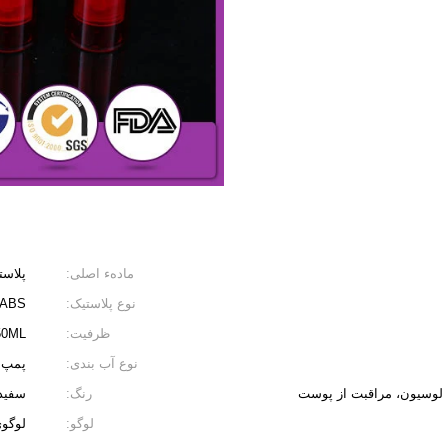
مادهء اصلی:
پلاست
نوع پلاستیک:
 ABS
ظرفیت:
50ML
نوع آب بندی:
پمپ 
 لوسیون، مراقبت از پوست
رنگ:
سفید/
لوگو:
لوگوی