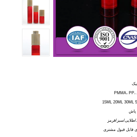
یک
PMMA، PP،
15ML 20ML 30ML 
پاش
طلایی/سبز/قرمز
 قابل قبول مشتری