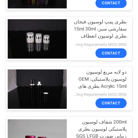
کیفیت
CONTACT
بطری پمپ لوسیون فنجان
با
سفارشی سبز، 15ml 30ml
ما
بطری لوسیون انعطاف
تماس
پذیر پلاستیکی
Negotiatable according to Order Quantity and printing Requirements MOQ:5000 پیک در هر اندازه
بگیرید
CONTACT
دو لایه مربع لوسیون
درخواست
لوسیون پلاستیکی، OEM
نقل
Acrylic 15ml بطری های
لوسیون خالی
قول
Negotiatable according to Order Quantity and printing Requirements MOQ:5000 پیک در هر اندازه
CONTACT
نقشه
200ml شفاف لوسیون
سایت
پلاستیکی لوسیون بطری
زیبایی صورت SGS LFGB