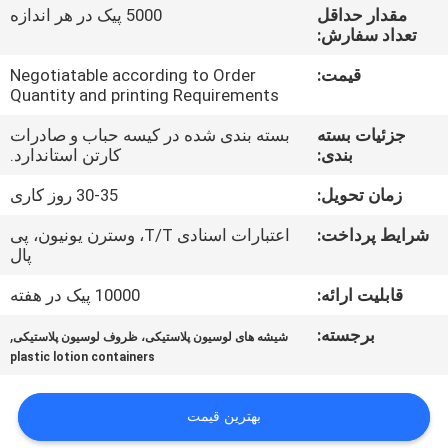
کیفیت
مقدار حداقل
5000 پیک در هر اندازه
تعداد سفارش:
با
قیمت:
Negotiatable according to Order
Quantity and printing Requirements
ما
جزئیات بسته
بسته بندی شده در کیسه حباب و صادرات
تماس
بندی:
کارتن استاندارد.
بگیرید
زمان تحویل:
30-35 روز کاری
شرایط پرداخت:
اعتبارات اسنادی T/T، وسترن یونیون، پی
درخواست
پال
نقل
قابلیت ارائه:
10000 پیک در هفته
قول
برجسته:
,
شیشه های لوسیون پلاستیکی، ظروف لوسیون پلاستیکی
plastic lotion containers
نقشه
سایت
بهترین قیمت