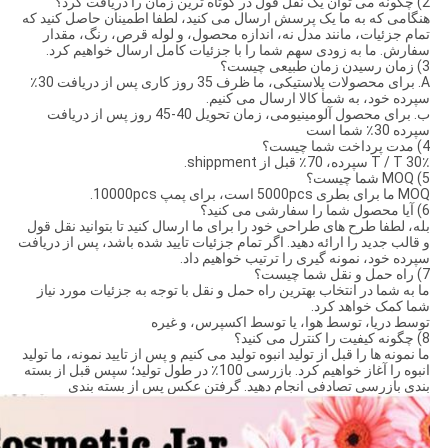
2) چگونه می توان یک نقل قول در کوتاه ترین زمان را دریافت کرد؟
هنگامی که به ما یک پرسش ارسال می کنید، لطفا اطمینان حاصل کنید که
تمام جزئیات، مانند مدل نه، اندازه محصول، و لوله قرص، رنگ، مقدار
سفارش. ما به زودی سهم شما را با جزئیات کامل ارسال خواهیم کرد.
3) زمان رسیدن زمان طبیعی چیست؟
A. برای محصولات پلاستیکی، ما ظرف 35 روز کاری پس از دریافت 30٪
سپرده خود، به شما کالا ارسال می کنیم.
ب. برای محصول آلومینیومی، زمان تحویل 40-45 روز پس از دریافت
سپرده 30٪ شما است
4) مدت پرداخت شما چیست؟
T / T 30٪ سپرده، 70٪ قبل از shippment.
5) MOQ شما چیست؟
MOQ ما برای بطری 5000pcs است، برای پمپ 10000pcs.
6) آیا محصول شما را سفارشی می کنید؟
بله، لطفا طرح های طراحی خود را برای ما ارسال کنید تا بتوانید نقل قول
و قالب جدید را ارائه دهید. اگر تمام جزئیات تایید شده باشد، پس از دریافت
سپرده خود، نمونه گیری را ترتیب خواهیم داد.
7) راه حمل و نقل شما چیست؟
ما به شما در انتخاب بهترین راه حمل و نقل با توجه به جزئیات مورد نیاز
شما کمک خواهد کرد.
توسط دریا، توسط هوا، یا توسط اکسپرس، و غیره
8) چگونه کیفیت را کنترل می کنید؟
ما نمونه ها را قبل از تولید انبوه تولید می کنیم و پس از تایید نمونه، ما تولید
انبوه را آغاز خواهیم کرد. بازرسی 100٪ در طول تولید؛ سپس قبل از بسته
بندی بازرسی تصادفی انجام دهید. گرفتن عکس پس از بسته بندی