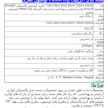
بسته بندی اکریلیک PMMA Dip لوسیون بطری
نام
15ml 30ml 50ml 80ml 100ml 200ml بطری لوسیون پلاستیکی Straight
محصول:
Round لوازم آرایشی و بهداشتی بسته بندی اکریلیک PMMA Dip لوسیون
بطری
محل
ژجیانگ چین
اصلی:
ظرفیت:
15ml 30ml 50ml 80ml 100ml 200ml
مواد:
اکریلیک
رنگ:
رنگ های سفارشی
نصب و
در دسترس
ODM:
5000pcs
MOQ:
بندر
نینگبو، شانگهای، چین
تحویل:
بسته
بسته بندی کارتن قوی مناسب برای حمل و نقل از راه دور
بندی:
نمونه:
در دسترس
بسته
کلاه و بطری به صورت جداگانه بسته بندی می شوند
بندی:
شرایط
L / C، T / T، Western Union، Paypal
پرداخت:
چرا ما:
محصولات ما به طور عمده بر روی محصولات بسته بندی پلاستیکی لوازم
آرایشی و بهداشتی، که راه حل های بسته برای بسیاری از مارک های لوازم
آرایشی و بهداشتی جهان ارائه می کنند، خط تولید ما را پوشش می دهد:
شیشه های کرم پلاستیکی و بطری های لوسیون، بطری های پمپ هوا، PP
/ PETG شیشه و بطری،