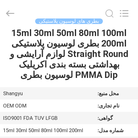
Shaoxing
Shangyu
Haojin
Plastic
Co.,
بطری های لوسیون پلاستیکی
Ltd..
All
15ml 30ml 50ml 80ml 100ml
خانه
Rights
Reserved.
200ml بطری لوسیون پلاستیکی
محصولات
Straight Round لوازم آرایشی و
بهداشتی بسته بندی اکریلیک
درباره
PMMA Dip لوسیون بطری
ما
محل منبع:
Shangyu
تور
نام تجاری:
OEM ODM
کارخانه
گواهی:
ISO9001 FDA TUV LFGB
کنترل
شماره مدل:
15ml 30ml 50ml 80ml 100ml 200ml