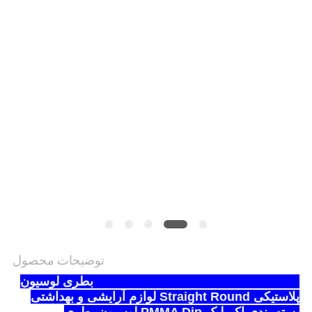
PRIVACY
POLICY
توضیحات محصول
15ml 30ml 50ml 80ml 100ml 200ml بطری لوسیون
پلاستیکی Straight Round لوازم آرایشی و بهداشتی