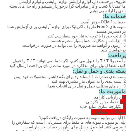
ظروف برچسب دار، لوازم آرایشی لوازم آرایشی و لوازم آرایشی.
ما عمدتا با کسب و کار صادرات گرا برخوردار هستیم و راه حل های بسته
بندی را ارائه می دهیم.
خدمات ما:
خدمات 1.OEM خوش آمدید.
نمونه های 2.Free ظروف اکریلیک برای لوازم آرایشی برای آزمایش شما
در دسترس هستند.
3. قالب خود را با توجه به نیاز خود سفارشی کنید.
4. الزامات و شکایات شما بسیار محترم هستند.
5. آزمون و گواهینامه ضروری را می توانید در صورت درخواست
درخواست کنید.
پرداخت:
ما معمولا T / T را قبول می کنیم، اگر شما نمی توانید T / T را قبول
کنید، لطفا ایمیل برای مذاکره در مورد مدت زمان پرداخت ارسال کنید
بسته بندی و حمل و نقل:
بسته بندی صادرات 1. استاندارد برای نگه داشتن محصولات خود ایمن
2. بسته بندی را به عنوان نیاز مشتری تهیه کنید
3. راه های مختلف حمل و نقل برای انتخاب شما.
ماموریت ما:
W
بازاریابی کارآمد
من
خدمات باور نکردنی
N
یکپارچه سازی منابع جدید
سوالات متداول:
1) آیا می توانیم نمونه به صورت رایگان دریافت کنیم؟
بله، تو میتونی. نمونه های ما فقط برای مشتریانی است که سفارش را
تأیید می کنند. اما حمل و نقل برای بیان در حساب خریدار است.