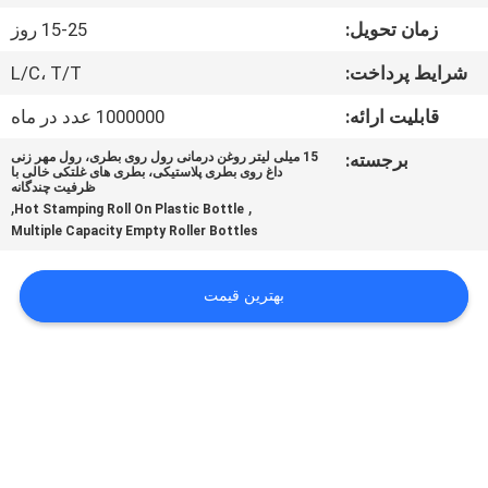
کیفیت
زمان تحویل:
15-25 روز
شرایط پرداخت:
L/C، T/T
با
ما
قابلیت ارائه:
1000000 عدد در ماه
تماس
برجسته:
15 میلی لیتر روغن درمانی رول روی بطری، رول مهر زنی
داغ روی بطری پلاستیکی، بطری های غلتکی خالی با
بگیرید
ظرفیت چندگانه
,
,
Hot Stamping Roll On Plastic Bottle
Multiple Capacity Empty Roller Bottles
درخواست
نقل
بهترین قیمت
قول
نقشه
سایت