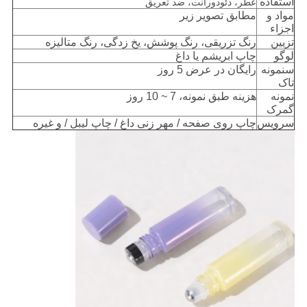
استفاده
عطر، دئودورانت، ضد تعریق
مواد و
مطابق تصویر زیر
اجزاء
تزیین
رنگ تزریقی، رنگ پوشش، یخ زدگی، رنگ متالیزه
لوگو
چاپ ابریشم یا داغ
س
نمونه
رایگان در عرض 5 روز
تاک
نمونه
هزینه طبق نمونه، 7 ~ 10 روز
گمرک
سرویس
چاپ روی صفحه / مهر زنی داغ / چاپ لیبل / و غیره