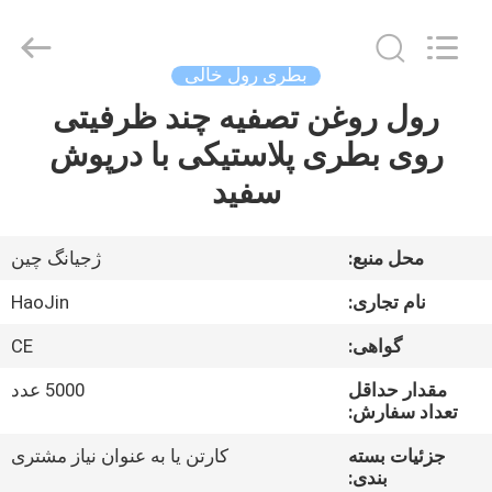
Shaoxing
Shangyu
Haojin
Plastic
Co.,
بطری رول خالی
Ltd..
All
رول روغن تصفیه چند ظرفیتی
خانه
Rights
Reserved.
روی بطری پلاستیکی با درپوش
محصولات
سفید
درباره
محل منبع:
ژجیانگ چین
ما
نام تجاری:
HaoJin
گواهی:
CE
تور
مقدار حداقل
5000 عدد
کارخانه
تعداد سفارش:
جزئیات بسته
کارتن یا به عنوان نیاز مشتری
کنترل
بندی: