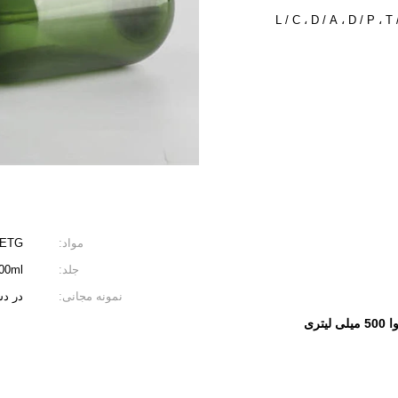
L / C ، D / A ، D / P ،
مواد:
ETG
جلد:
 500ml
نمونه مجانی:
در د
یتری