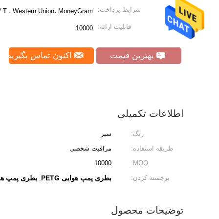
شرایط پرداخت:
 T / T ، Western Union، MoneyGram
قابلیت ارائه:
10000
بهترین قیمت
اکنون تماس بگیرید
اطلاعات تکمیلی
رنگ:
سبز
طریقه استفاده:
مراقبت شخصی
10000
MOQ:
برجسته کردن:
بطری پمپ هوایی PETG
بطری پمپ هوا 500 میلی ل
,
توضیحات محصول