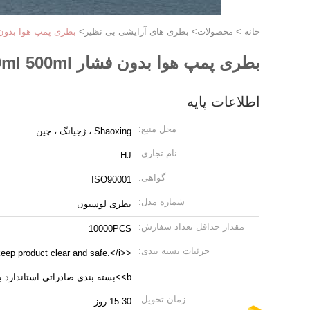
خانه
>
محصولات
>
بطری های آرایشی بی نظیر
>
بطری پمپ هوا بدون فشار  500ml
بطری پمپ هوا بدون فشار PETG 300ml 500ml
اطلاعات پایه
محل منبع:
Shaoxing ، ژجیانگ ، چین
نام تجاری:
HJ
گواهی:
ISO90001
شماره مدل:
بطری لوسیون
مقدار حداقل تعداد سفارش:
10000PCS
جزئیات بسته بندی:
keep product clear and safe.</i>
<b>بسته بندی صادراتی استاندارد برا
زمان تحویل:
15-30 روز