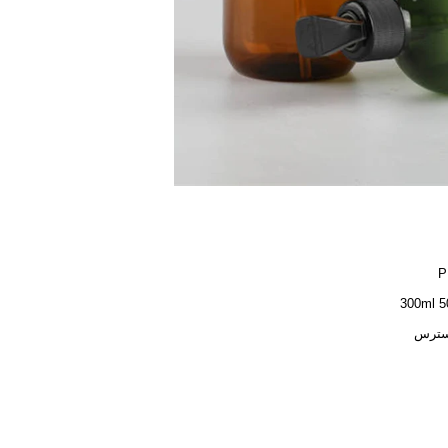
P
300ml
سترس