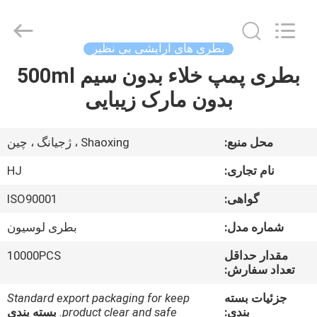
Shaoxing
Shangyu
Haojin
Plastic
Co.,
بطری های آرایشی بی نظیر
Ltd..
All
بطری پمپ خلاء بدون سیم 500ml
خانه
Rights
Reserved.
بدون مارک زیبایی
محصولات
محل منبع:
Shaoxing ، ژجیانگ ، چین
درباره
نام تجاری:
HJ
ما
گواهی:
ISO90001
شماره مدل:
بطری لوسیون
تور
کارخانه
مقدار حداقل
10000PCS
تعداد سفارش:
جزئیات بسته
Standard export packaging for keep
کنترل
بندی:
product clear and safe.
بسته بندی