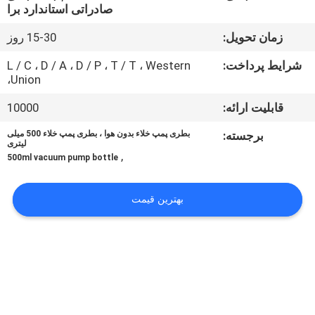
کیفیت
صادراتی استاندارد برا
زمان تحویل:
15-30 روز
با
شرایط پرداخت:
L / C ، D / A ، D / P ، T / T ، Western
ما
Union،
تماس
قابلیت ارائه:
10000
بگیرید
برجسته:
بطری پمپ خلاء بدون هوا ، بطری پمپ خلاء 500 میلی
لیتری
,
500ml vacuum pump bottle
درخواست
نقل
بهترین قیمت
قول
نقشه
سایت