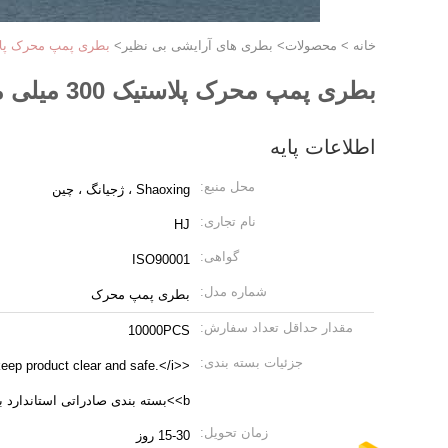
خانه
>
محصولات
>
بطری های آرایشی بی نظیر
>
بطری پمپ محرک پلاستیک 300 میلی متری 
بطری پمپ محرک پلاستیک 300 میلی متری پلاستیک رنگی
اطلاعات پایه
محل منبع:
Shaoxing ، ژجیانگ ، چین
نام تجاری:
HJ
گواهی:
ISO90001
شماره مدل:
بطری پمپ محرک
مقدار حداقل تعداد سفارش:
10000PCS
جزئیات بسته بندی:
keep product clear and safe.</i>
<b>بسته بندی صادراتی استاندارد برا
زمان تحویل:
15-30 روز