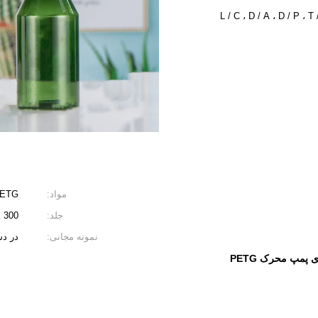
L / C ، D / A ، D / P ،
مواد:
ETG
جلد:
300 میلی لیتر
نمونه مجانی:
در د
 پمپ محرک PETG