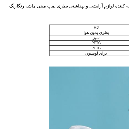
HJ
بطری بدون هوا
سبز
PETG
PETG
برای لوسیون