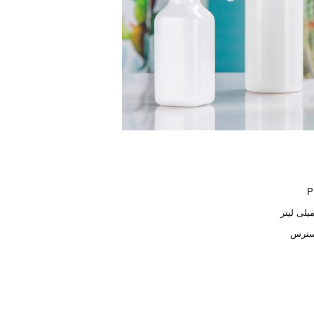
P
سترس