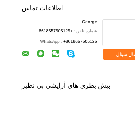
اطلاعات تماس
George
شماره تلفن :
+8618657505125
WhatsApp :
+8618657505125
ال سؤال
بیش بطری های آرایشی بی نظیر