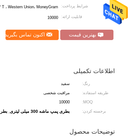
شرایط پرداخت:
 T / T ، Western Union، MoneyGram
قابلیت ارائه:
10000
بهترین قیمت
اکنون تماس بگیرید
اطلاعات تکمیلی
رنگ:
سفید
طریقه استفاده:
مراقبت شخصی
10000
MOQ:
برجسته کردن:
بطری پمپ ماشه 300 میلی لیتری
بطری
,
توضیحات محصول