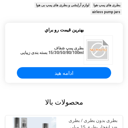
PRIVACY
بطری های پمپ هوا
لوازم آرایشی و بطری های پمپ بی هوا
airless pump jars
POLICY
بهترين قيمت رو براي
بطری پمپ شفاف
15/30/50/80/100ml بسته بندی زیبایی
خالی بدون هوا
ادامه هید
محصولات بالا
بطری بدون بطری / بطری
ضد انفجار بطری 15 میلی