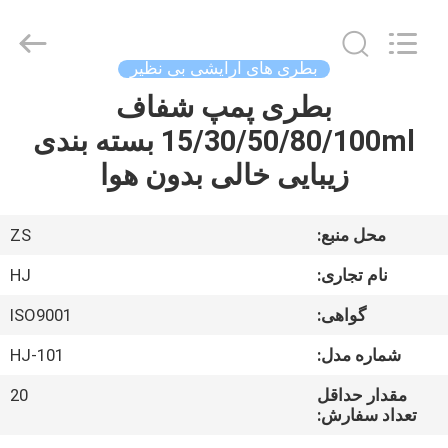
Shaoxing
Shangyu
Haojin
Plastic
Co.,
بطری های آرایشی بی نظیر
Ltd..
All
بطری پمپ شفاف
خانه
Rights
Reserved.
15/30/50/80/100ml بسته بندی
محصولات
زیبایی خالی بدون هوا
درباره
محل منبع:
ZS
ما
نام تجاری:
HJ
گواهی:
ISO9001
تور
شماره مدل:
HJ-101
کارخانه
مقدار حداقل
20
تعداد سفارش:
کنترل